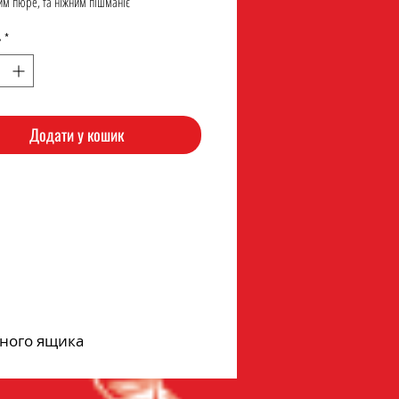
им пюре, та ніжним пішманіє
ь
*
Додати у кошик
дного ящика