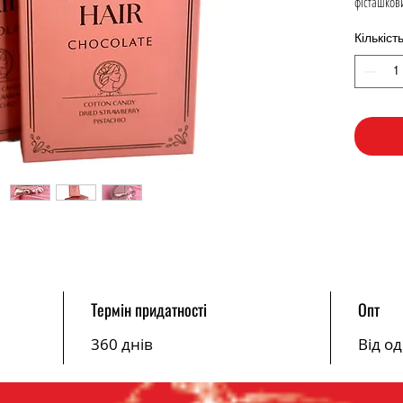
фісташков
Кількіст
Термін придатності
Опт
360 днів
Від о