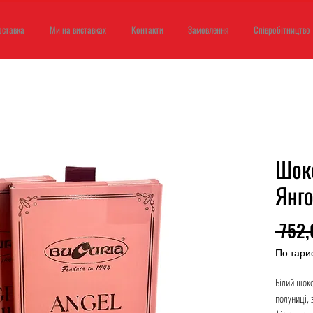
оставка
Ми на виставках
Контакти
Замовлення
Співробітництво
Шок
Янго
 752,
По тари
Білий шок
полуниці, 