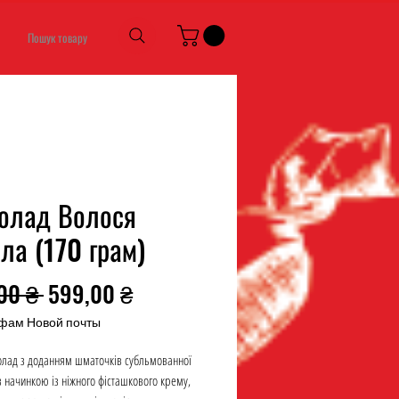
Пошук товару
олад Волося
ла (170 грам)
Звичайна
За
00 ₴ 
599,00 ₴
ціна
розпродажем
фам Новой почты
олад з доданням шматочків субльмованної
з начинкою із ніжного фісташкового крему,