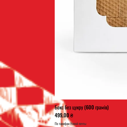
Бокс без цукру (600 грамів)
Ціна
499,00 ₴
По тарифам Новой почты