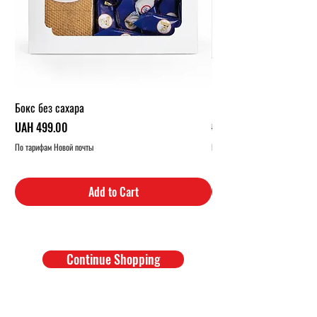
Бокс без сахара
Карамельный бокс (1 кг.
Price
Regular Price
UAH 499.00
UAH 319.00
По тарифам Новой почты
По тарифам Новой почты
Add to Cart
Continue Shopping