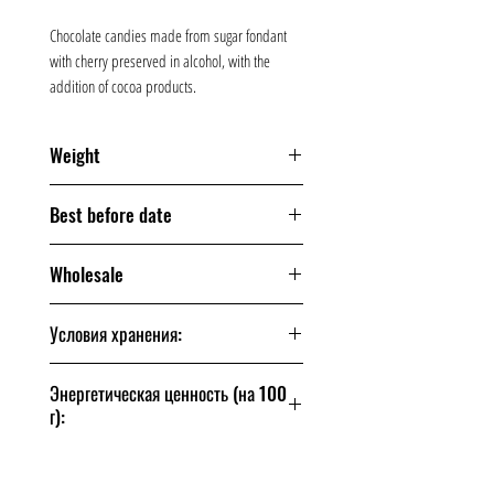
Chocolate candies made from sugar fondant
with cherry preserved in alcohol, with the
addition of cocoa products.
Weight
200 grams
Best before date
90 days
Wholesale
From one box
Условия хранения:
Хранить при температуре
Энергетическая ценность (на 100
(18±3)°C и относительной
г):
влажности воздуха не
выше 75%.
462 ккал / 1934 кДж
Избегать попадания