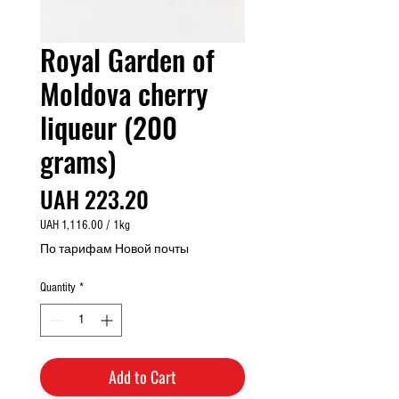
Royal Garden of
Moldova cherry
liqueur (200
grams)
Price
UAH 223.20
UAH 1,116.00
/
1kg
UAH 1,116.00
По тарифам Новой почты
per
1
Quantity
*
Kilogram
Add to Cart