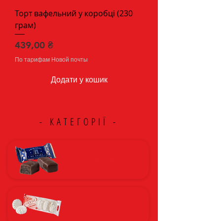
Торт вафельний у коробці (230
грам)
Ціна
439,00 ₴
По тарифам Новой почты
Додати у кошик
- КАТЕГОРІЇ -
ШОКОЛАДНІ ЦУКЕРКИ
ЗЕФІР