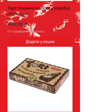
Торт пташине молоко у коробці
(350 грам)
Ціна
404,00 ₴
По тарифам Новой почты
Додати у кошик