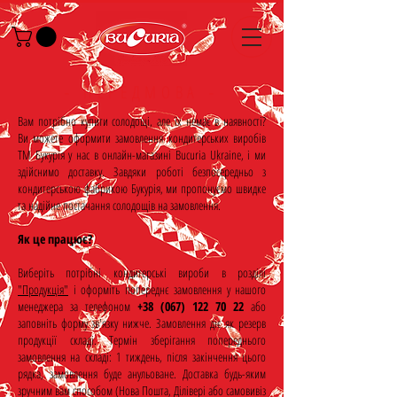
- ПЕРЕДМОВА -
Вам потрібно купити солодощі, але їх немає в наявності?
Ви можете оформити замовлення кондитерських виробів
ТМ Букурія у нас в онлайн-магазині Bucuria Ukraine, і ми
здійснимо доставку. Завдяки роботі безпосередньо з
кондитерською фабрикою Букурія, ми пропонуємо швидке
та надійне постачання солодощів на замовлення.
Як це працює?
Виберіть потрібні кондитерські вироби в розділі
"Продукція"
і оформіть попереднє замовлення у нашого
менеджера за телефоном
+38 (067) 122 70 22
або
заповніть форму зв'язку нижче. Замовлення діє як резерв
продукції складі. Термін зберігання попереднього
замовлення на складі: 1 тиждень, після закінчення цього
рядка, замовлення буде анульоване. Доставка будь-яким
зручним вам способом (Нова Пошта, Ділівері або самовивіз