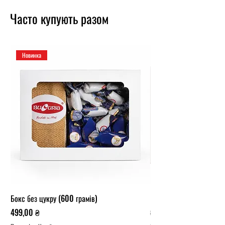
Часто купують разом
Новинка
Бокс без цукру (600 грамів)
Карамельний бокс (1 кг.
Ціна
Звичайна ціна
499,00 ₴
319,00 ₴