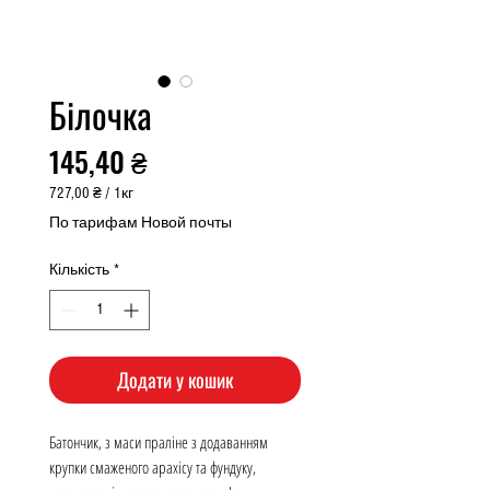
Білочка
Ціна
145,40 ₴
727,00 ₴
/
1кг
727,00 ₴
По тарифам Новой почты
за
1
Кількість
*
Кілограм
Додати у кошик
Батончик, з маси праліне з додаванням
крупки смаженого арахісу та фундуку,