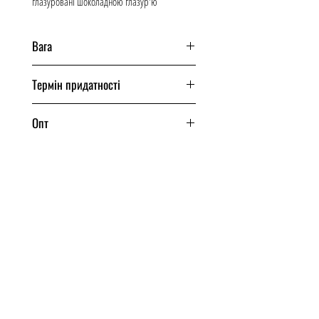
глазуровані шоколадною глазур'ю
Вага
200 грам
Термін придатності
90 днів
Опт
Від одного ящика