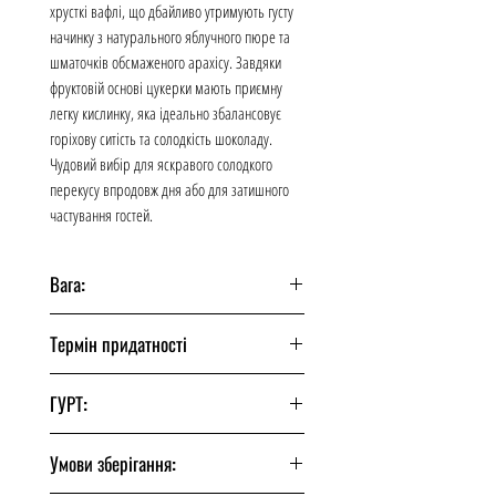
хрусткі вафлі, що дбайливо утримують густу
начинку з натурального яблучного пюре та
шматочків обсмаженого арахісу. Завдяки
фруктовій основі цукерки мають приємну
легку кислинку, яка ідеально збалансовує
горіхову ситість та солодкість шоколаду.
Чудовий вибір для яскравого солодкого
перекусу впродовж дня або для затишного
частування гостей.
Вага:
200 грам
Термін придатності
180 днів
ГУРТ:
Від п'яти ящиків
Умови зберігання: