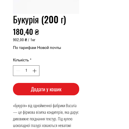
Букурія (200 г)
Ціна
180,40 ₴
902,00 ₴
/
1кг
902,00 ₴
По тарифам Новой почты
за
1
Кількість
*
Кілограм
Додати у кошик
«Букурія» від однойменної фабрики Bucuria
— це фірмова візитка кондитерів, яка дарує
дивовижне поєднання текстур. Під кулею
шоколадної глазурі ховаються невагомі