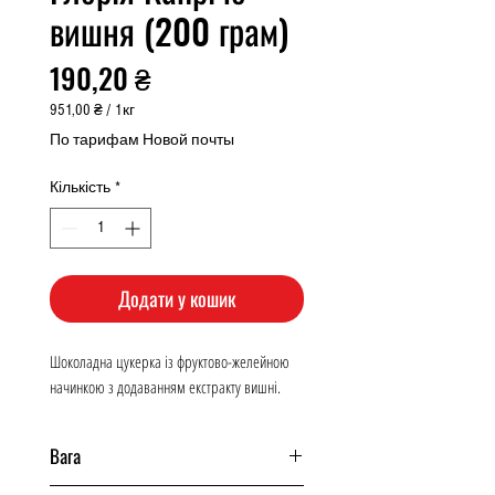
вишня (200 грам)
Ціна
190,20 ₴
951,00 ₴
/
1кг
951,00 ₴
По тарифам Новой почты
за
1
Кількість
*
Кілограм
Додати у кошик
Шоколадна цукерка із фруктово-желейною
начинкою з додаванням екстракту вишні.
Вага