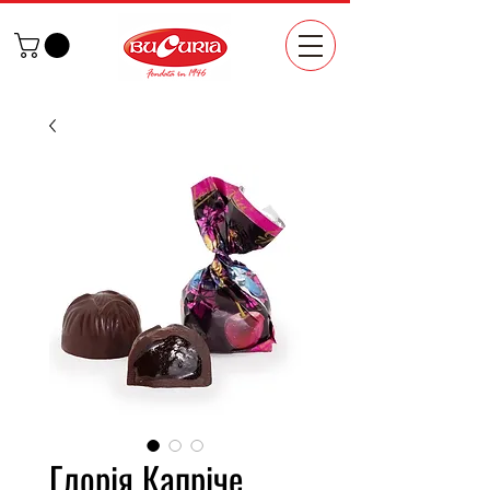
Глорія Капріче