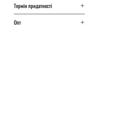
200 грам
Термін придатності
240 днів
Опт
Від одного ящика