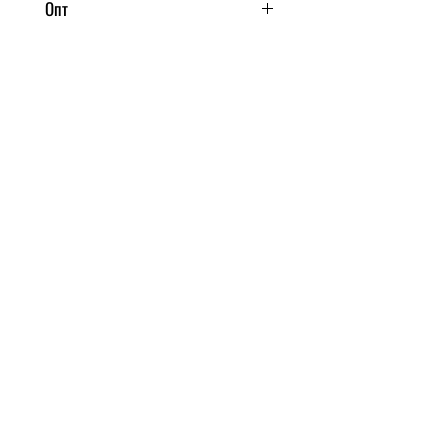
Опт
Від одного ящика