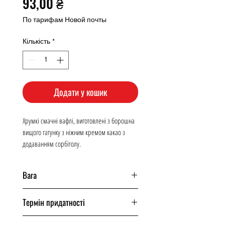
Ціна
93,00 ₴
По тарифам Новой почты
Кількість
*
Додати у кошик
Хрумкі смачні вафлі, виготовлені з борошна
вищого гатунку з ніжним кремом какао з
додаванням сорбітолу.
Вага
160 грам
Термін придатності
150 днів