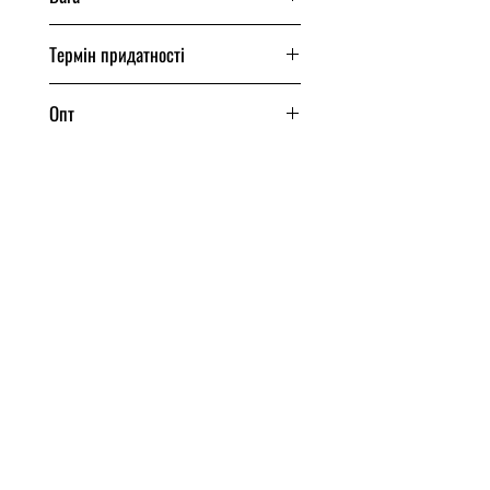
200 грам
Термін придатності
150 днів
Опт
Від одного ящика