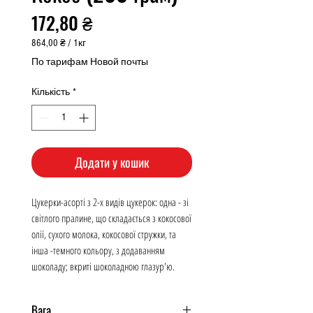
Ціна
172,80 ₴
864,00 ₴
/
1кг
864,00 ₴
По тарифам Новой почты
за
1
Кількість
*
Кілограм
Додати у кошик
Цукерки-асорті з 2-х видів цукерок: одна - зі
світлого пралине, що складається з кокосової
олії, сухого молока, кокосової стружки, та
інша -темного кольору, з додаванням
шоколаду; вкриті шоколадною глазур'ю.
Вага