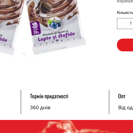
яскравіши
Кількіст
Термін придатності
Опт
360 днів
Від о