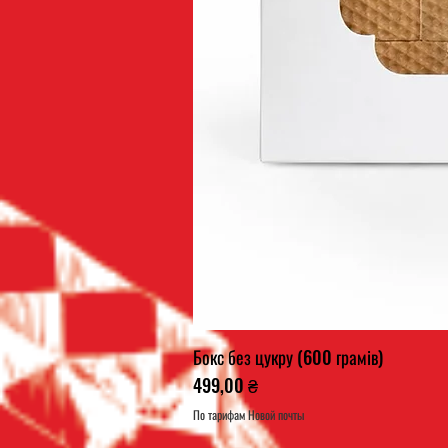
Бокс без цукру (600 грамів)
Ціна
499,00 ₴
По тарифам Новой почты