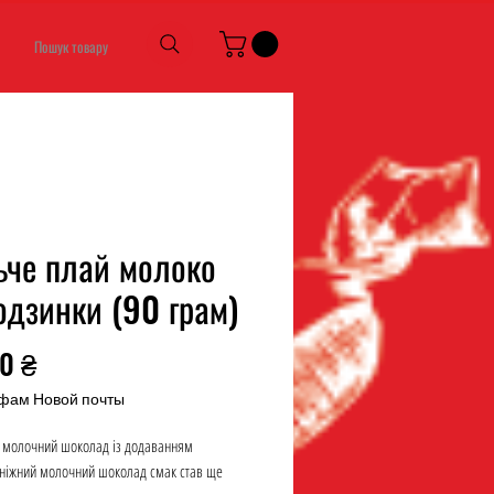
Пошук товару
ьче плай молоко
одзинки (90 грам)
Ціна
00 ₴
фам Новой почты
 молочний шоколад із додаванням
 ніжний молочний шоколад смак став ще