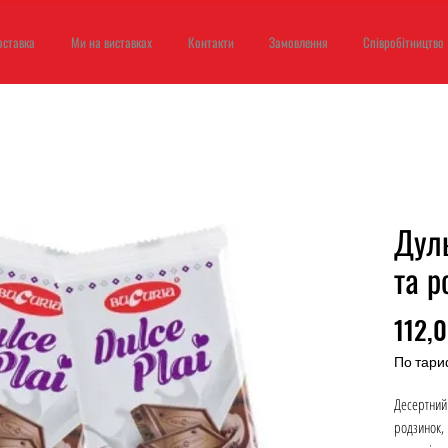
оставка
Ми на виставках
Контакти
Замовлення
Співробітництво
Дул
та р
112,
По тари
Десертний
родзинок,