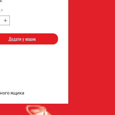
м.
ь
*
Додати у кошик
дного ящика