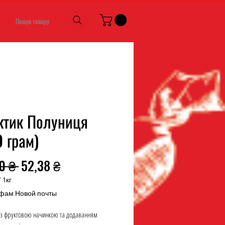
Пошук товару
ктик Полуниця
 грам)
Звичайна
За
0 ₴ 
52,38 ₴
ціна
розпродажем
/
1кг
фам Новой почты
з фруктовою начинкою та додаванням
м