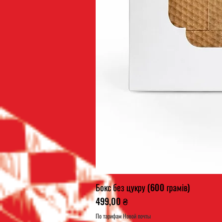
Бокс без цукру (600 грамів)
Ціна
499,00 ₴
По тарифам Новой почты