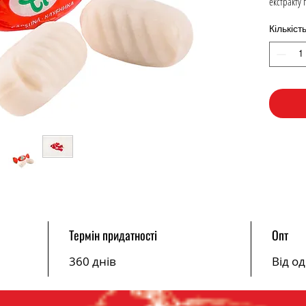
екстракту 
Кількіст
Термін придатності
Опт
360 днів
Від о