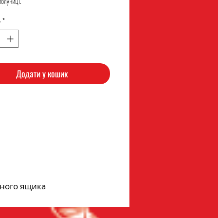
полуниці.
ь
*
Додати у кошик
дного ящика